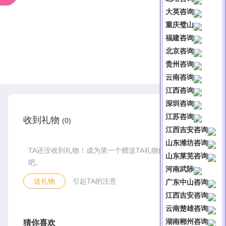
大英咨询
重庆璧山
福建咨询
北京咨询
贵州咨询
云南咨询
江西咨询
深圳咨询
江苏咨询
收到礼物
(0)
江西吉安咨询
山东潍坊咨询
TA还没收到礼物！成为第一个赠送TA礼物的人
山东莱芜咨询
吧。
河南武陟
送礼物
引起TA的注意
广东中山咨询
江西吉安咨询
云南楚雄咨询
湖南郴州咨询
猜你喜欢