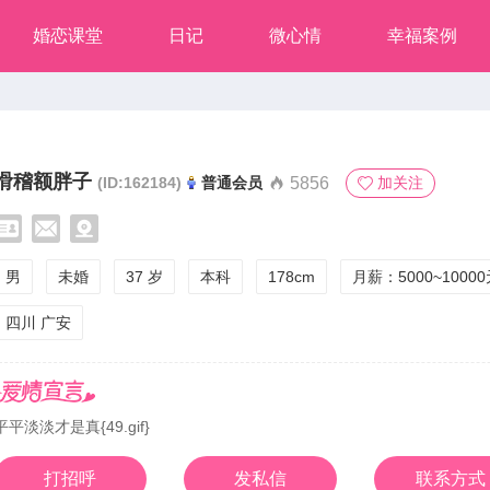
婚恋课堂
日记
微心情
幸福案例
滑稽额胖子
5856
加关注
(ID:162184)
普通会员
男
未婚
37 岁
本科
178cm
月薪：5000~1000
四川 广安
平平淡淡才是真{49.gif}
打招呼
发私信
联系方式