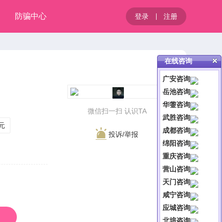
防骗中心
登录
注册
在线咨询
广安咨询
岳池咨询
华蓥咨询
微信扫一扫 认识TA
武胜咨询
0元
成都咨询
投诉/举报
绵阳咨询
重庆咨询
营山咨询
天门咨询
咸宁咨询
应城咨询
北培咨询