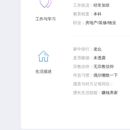
工作状况：
经常加班
教育程度：
本科
工作与学习
职业：
房地产/装修/物业
家中排行：
老幺
是否吸烟：
未透露
宗教信仰：
无宗教信仰
生活描述
作息习惯：
偶尔懒散一下
愿意与对方父母同住：
擅长生活技能：
赚钱养家