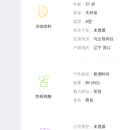
年龄：
37 岁
星座：
天秤座
血型：
A型
详细资料
有无子女：
未透露
住房情况：
与父母同住
户籍地区：
辽宁 营口
个性描述：
新潮时尚
体重：
80 (KG)
魅力部位：
笑容
性格相貌
发色：
黑色
公司类型：
未透露