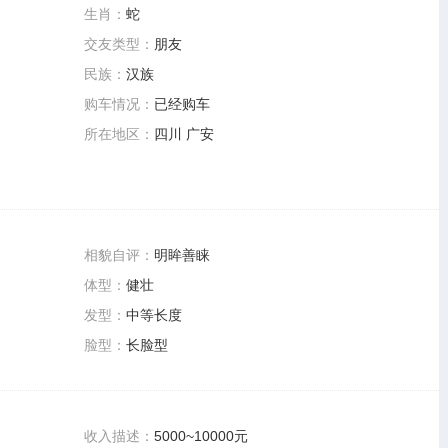
生肖：
蛇
交友类型：
朋友
民族：
汉族
购车情况：
已经购车
所在地区：
四川 广安
相貌自评：
明眸善睐
体型：
健壮
发型：
中等长度
脸型：
长脸型
收入描述：
5000~10000元