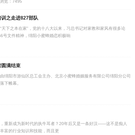
浏览：7495
训之走进827部队
“天下之本在家”，党的十八大以来，习总书记对家教和家风有很多论
.66号文件精神，绵阳小蜜蜂婚恋积极响
营圆满结束
传，由绵阳市游仙区总工会主办、北京小蜜蜂婚姻服务有限公司绵阳分公司
落下帷幕。
，重新成为新时代的执牛耳者？20年后又是一条好汉——这不是痴人
丰富的行业知识和技能，而且更