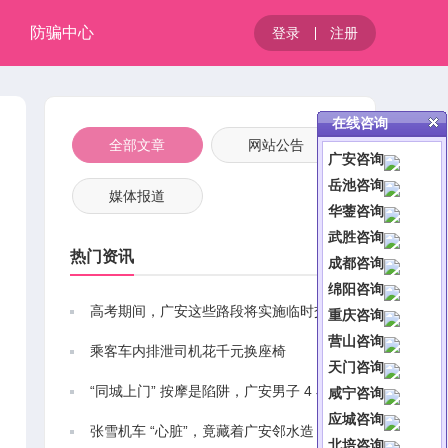
防骗中心
登录
注册
在线咨询
全部文章
网站公告
广安咨询
岳池咨询
媒体报道
华蓥咨询
武胜咨询
热门资讯
成都咨询
绵阳咨询
高考期间，广安这些路段将实施临时交通管制
重庆咨询
营山咨询
乘客车内排泄司机花千元换座椅
天门咨询
“同城上门” 按摩是陷阱，广安男子 4 小时被骗 29 万余元
咸宁咨询
应城咨询
张雪机车 “心脏”，竟藏着广安邻水造
北培咨询