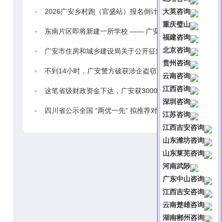
2026广安乡村跑（官盛站）报名倒计时
大英咨询
重庆璧山
东南片区即将新建一所学校 —— 广安中学东南校区
福建咨询
北京咨询
广安市住房和城乡建设局关于公开征集全市物业领域问题线索的公告
贵州咨询
不到14小时，广安警方破获涉企盗窃案，10万余元财务全数追回
云南咨询
江西咨询
这笔省级财政资金下达，广安获3000万元
深圳咨询
四川省公示全国 “两优一先” 拟推荐对象 广安村支书杨国江入选
江苏咨询
江西吉安咨询
山东潍坊咨询
山东莱芜咨询
河南武陟
广东中山咨询
江西吉安咨询
云南楚雄咨询
湖南郴州咨询