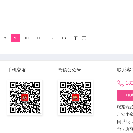
8
9
10
11
12
13
下一页
手机交友
微信公众号
联系客
18
联
联系方式：
广安小蜜
问
声明
台，所