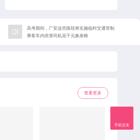
高考期间，广安这些路段将实施临时交通管制
乘客车内排泄司机花千元换座椅
“同城上门” 按摩是陷阱，广安男子 4 小时被骗 29 万余元
张雪机车 “心脏”，竟藏着广安邻水造
2026广安乡村跑（官盛站）报名倒计时
东南片区即将新建一所学校 —— 广安中学东南校区
广安市住房和城乡建设局关于公开征集全市物业领域问题线索的公告
不到14小时，广安警方破获涉企盗窃案，10万余元财务全数追回
这笔省级财政资金下达，广安获3000万元
查看更多
四川省公示全国 “两优一先” 拟推荐对象 广安村支书杨国江入选
广安一老人电梯井倒脏水，缺德行为引众怒！
准备好了吗？广安正式进入赏花季！
手机交友