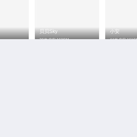
贝贝Sky
小安
38岁
广安
163CM
44岁
广安
161C
gloria
月影沙秋
43岁
广安
167CM
42岁
广安
163C