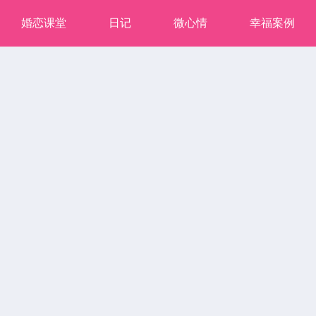
婚恋课堂
日记
微心情
幸福案例